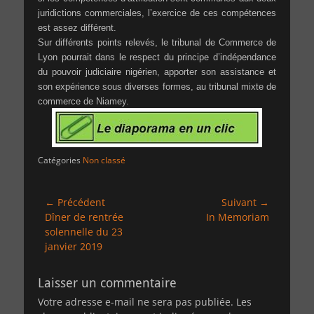
juridictions commerciales, l’exercice de ces compétences
est assez différent.
Sur différents points relevés, le tribunal de Commerce de
Lyon pourrait dans le respect du principe d’indépendance
du pouvoir judiciaire nigérien, apporter son assistance et
son expérience sous diverses formes, au tribunal mixte de
commerce de Niamey.
Catégories
Non classé
Navigation
← Précédent
Suivant →
Article
Article
Dîner de rentrée
In Memoriam
de
précédent :
suivant :
solennelle du 23
l’article
janvier 2019
Laisser un commentaire
Votre adresse e-mail ne sera pas publiée.
Les