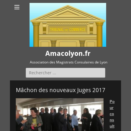
Amacolyon.fr
Association des Magistrats Consulaires de Lyon
Rechercher :
Mâchon des nouveaux Juges 2017
Po
ur
co
ns
ult