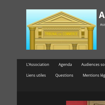
A
Ass
Menu
Aller
L’Association
Agenda
Audiences so
au
principal
contenu
Liens utiles
Questions
Mentions lé