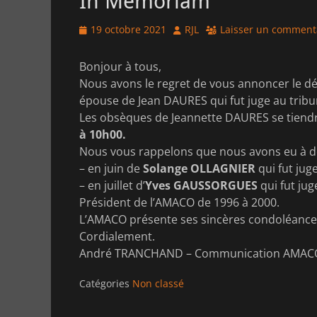
In Memoriam
Posted
Author
19 octobre 2021
RJL
Laisser un comment
on
Bonjour à tous,
Nous avons le regret de vous annoncer le dé
épouse de Jean DAURES qui fut juge au tribu
Les obsèques de Jeannette DAURES se tiendr
à 10h00.
Nous vous rappelons que nous avons eu à dép
– en juin de
Solange OLLAGNIER
qui fut jug
– en juillet d’
Yves GAUSSORGUES
qui fut jug
Président de l’AMACO de 1996 à 2000.
L’AMACO présente ses sincères condoléances 
Cordialement.
André TRANCHAND – Communication AMAC
Catégories
Non classé