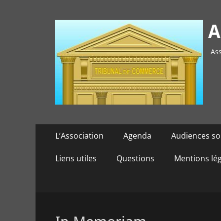
A
Ass
Menu
Aller
L’Association
Agenda
Audiences so
au
principal
contenu
Liens utiles
Questions
Mentions lé