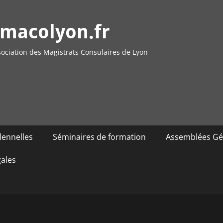
macolyon.fr
ociation des Magistrats Consulaires de Lyon
lennelles
Séminaires de formation
Assemblées Gé
gales