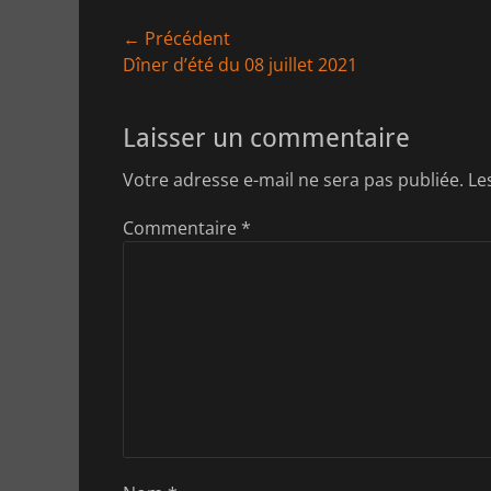
Navigation
← Précédent
Article
Dîner d’été du 08 juillet 2021
de
précédent :
l’article
Laisser un commentaire
Votre adresse e-mail ne sera pas publiée.
Le
Commentaire
*