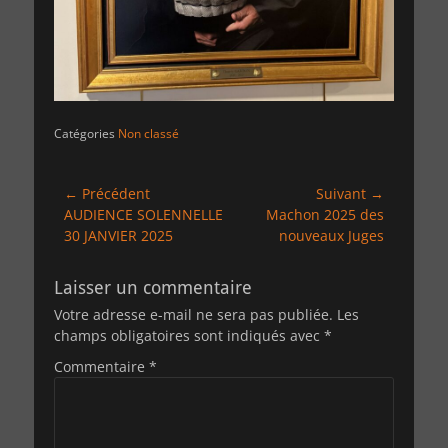
Catégories
Non classé
Navigation
← Précédent
Suivant →
Article
Article
AUDIENCE SOLENNELLE
Machon 2025 des
de
précédent :
suivant :
30 JANVIER 2025
nouveaux Juges
l’article
Laisser un commentaire
Votre adresse e-mail ne sera pas publiée.
Les
champs obligatoires sont indiqués avec
*
Commentaire
*