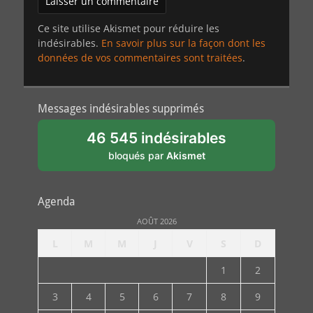
Ce site utilise Akismet pour réduire les
indésirables.
En savoir plus sur la façon dont les
données de vos commentaires sont traitées
.
Messages indésirables supprimés
46 545 indésirables
bloqués par
Akismet
Agenda
AOÛT 2026
L
M
M
J
V
S
D
1
2
3
4
5
6
7
8
9