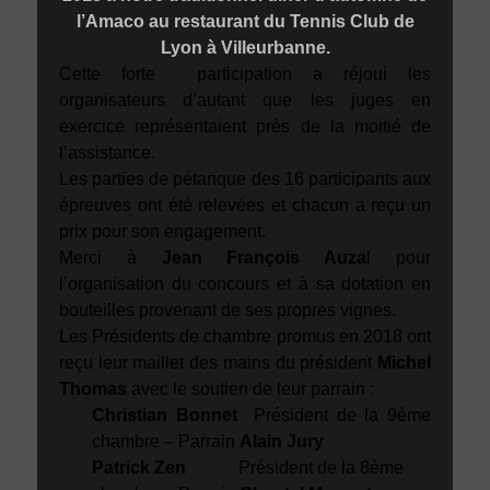
l’Amaco au restaurant du Tennis Club de
Lyon à Villeurbanne.
Cette forte participation a réjoui les
organisateurs d’autant que les juges en
exercice représentaient près de la moitié de
l’assistance.
Les parties de pétanque des 16 participants aux
épreuves ont été relevées et chacun a reçu un
prix pour son engagement.
Merci à
Jean François Auza
l pour
l’organisation du concours et à sa dotation en
bouteilles provenant de ses propres vignes.
Les Présidents de chambre promus en 2018 ont
reçu leur maillet des mains du président
Michel
Thomas
avec le soutien de leur parrain :
Christian Bonnet
Président de la 9ème
chambre – Parrain
Alain Jury
Patrick Zen
Président de la 8ème