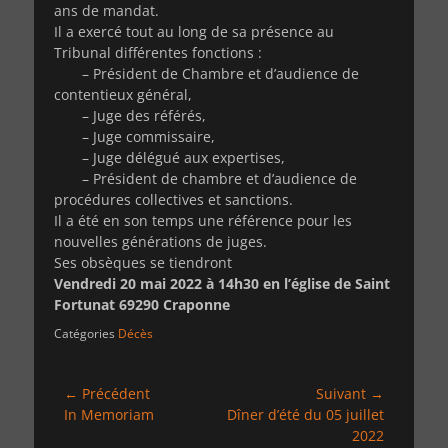
ans de mandat.
Il a exercé tout au long de sa présence au
Tribunal différentes fonctions :
– Président de Chambre et d’audience de
contentieux général,
– Juge des référés,
– Juge commissaire,
– Juge délégué aux expertises,
– Président de chambre et d’audience de
procédures collectives et sanctions.
Il a été en son temps une référence pour les
nouvelles générations de juges.
Ses obsèques se tiendront
Vendredi 20 mai 2022 à 14h30 en l’église de Saint
Fortunat 69290 Craponne
Catégories
Décès
Navigation
← Précédent
Suivant →
Article
Article
In Memoriam
Dîner d’été du 05 juillet
de
précédent :
suivant :
2022
l’article