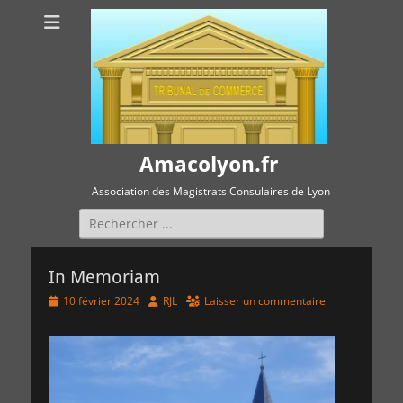
Amacolyon.fr
Association des Magistrats Consulaires de Lyon
Rechercher :
In Memoriam
Posted
Author
10 février 2024
RJL
Laisser un commentaire
on