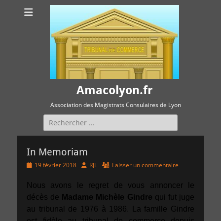
Amacolyon.fr
Association des Magistrats Consulaires de Lyon
Rechercher :
In Memoriam
Posted
Author
19 février 2018
RJL
Laisser un commentaire
on
Nous avons le regret de vous annoncer le
décès de
Madame Michèle Gindre
qui fut juge
au tribunal de 1976 à 1986. La famille Gindre
est fidèle au tribunal de commerce depuis