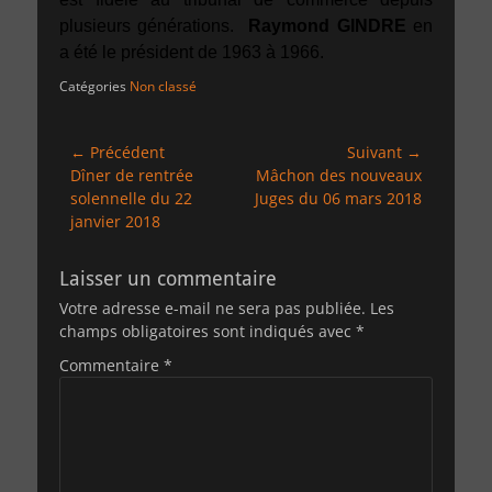
plusieurs générations.
Raymond GINDRE
en
a été le président de 1963 à 1966.
Catégories
Non classé
Navigation
← Précédent
Suivant →
Article
Article
Dîner de rentrée
Mâchon des nouveaux
de
précédent :
suivant :
solennelle du 22
Juges du 06 mars 2018
l’article
janvier 2018
Laisser un commentaire
Votre adresse e-mail ne sera pas publiée.
Les
champs obligatoires sont indiqués avec
*
Commentaire
*