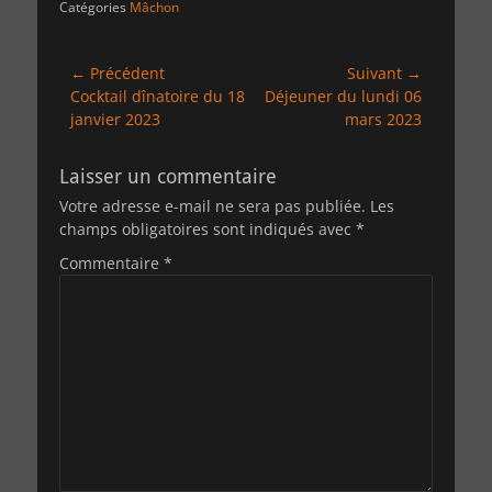
Catégories
Mâchon
Navigation
← Précédent
Suivant →
Article
Article
Cocktail dînatoire du 18
Déjeuner du lundi 06
de
précédent :
suivant :
janvier 2023
mars 2023
l’article
Laisser un commentaire
Votre adresse e-mail ne sera pas publiée.
Les
champs obligatoires sont indiqués avec
*
Commentaire
*