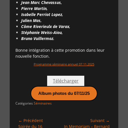
Jean Marc Chevassus,
Pierre Martin,
Isabelle Perriot Lopez,
Julien Mas,
Côme Riverieulx de Varax,
Stéphanie Weiss-Aiou,
Bruno Vuillermoz.
Bonne intégration à cette promotion dans leur
nouvelle fonction.
Programme séminaire annuel 07.11.2025
Télécharger
Album photos du 07/11/25
Catégories
Séminaires
Navigation
← Précédent
Suivant →
Article
Article
Soirée du 16
In Memoriam – Bernard