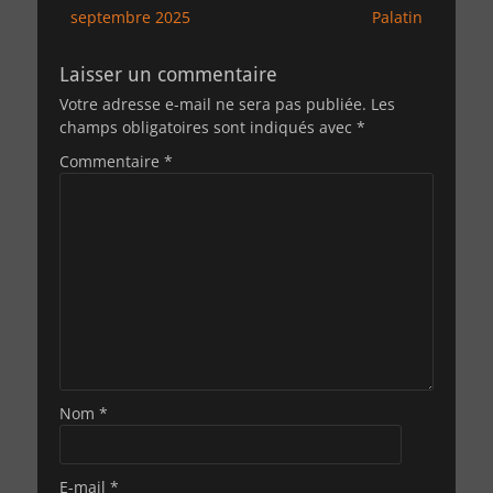
de
précédent :
suivant :
septembre 2025
Palatin
l’article
Laisser un commentaire
Votre adresse e-mail ne sera pas publiée.
Les
champs obligatoires sont indiqués avec
*
Commentaire
*
Nom
*
E-mail
*