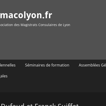
macolyon.fr
ociation des Magistrats Consulaires de Lyon
lennelles
Séminaires de formation
Assemblées Gé
gales