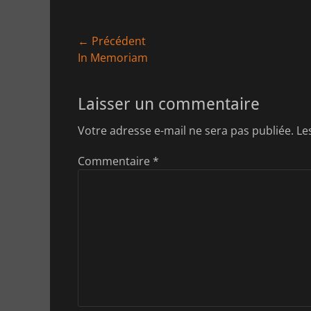
Navigation
← Précédent
Article
In Memoriam
de
précédent :
l’article
Laisser un commentaire
Votre adresse e-mail ne sera pas publiée.
Le
Commentaire
*