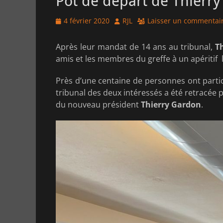
Pot de départ de Thierry
Posted
Author
4 février 2020
RJL
Laisser un commentai
on
Après leur mandat de 14 ans au tribunal,
Th
amis et les membres du greffe à un apéritif l
Près d’une centaine de personnes ont partic
tribunal des deux intéressés a été retracée 
du nouveau président
Thierry Gardon
.