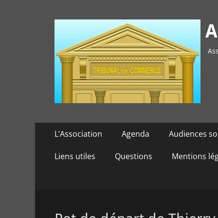
A
Ass
Menu
Aller
L’Association
Agenda
Audiences so
au
principal
contenu
Liens utiles
Questions
Mentions lé